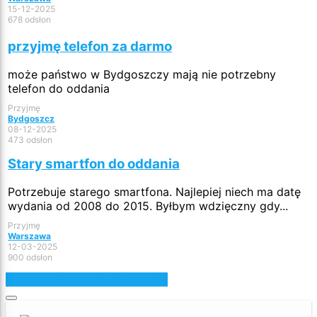
15-12-2025
678 odsłon
przyjmę telefon za darmo
może państwo w Bydgoszczy mają nie potrzebny
telefon do oddania
Przyjmę
Bydgoszcz
08-12-2025
473 odsłon
Stary smartfon do oddania
Potrzebuje starego smartfona. Najlepiej niech ma datę
wydania od 2008 do 2015. Byłbym wdzięczny gdy...
Przyjmę
Warszawa
12-03-2025
900 odsłon
Zobacz najnowsze ogłoszenia