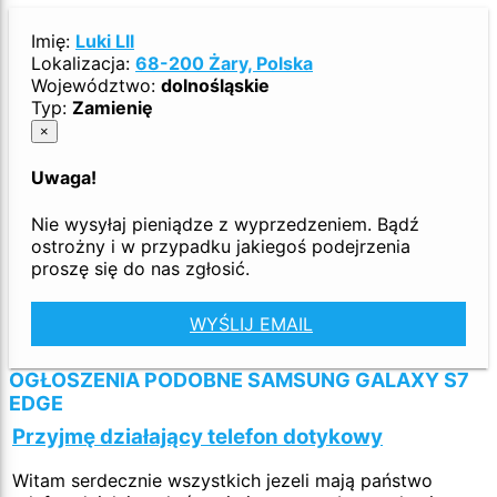
Imię:
Luki Lll
Lokalizacja:
68-200 Żary, Polska
Województwo:
dolnośląskie
Typ:
Zamienię
×
Uwaga!
Nie wysyłaj pieniądze z wyprzedzeniem. Bądź
ostrożny i w przypadku jakiegoś podejrzenia
proszę się do nas zgłosić.
WYŚLIJ EMAIL
OGŁOSZENIA PODOBNE SAMSUNG GALAXY S7
EDGE
Przyjmę działający telefon dotykowy
Witam serdecznie wszystkich jezeli mają państwo