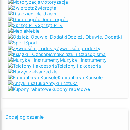
Motoryzacja
Zwierzęta
Dla dzieci
Dom i ogród
Sprzęt RTV
Meble
Odzież, Obuwie, Dodatki
Sport
Żywność i produkty
Książki i Czasopisma
Muzyka i instrumenty
Telefony i akcesoria
Narzędzie
Komputery i Konsole
Antyki i sztuka
Kupony rabatowe
Dodaj ogłoszenie