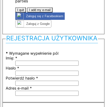
parties
I quit
I add my e-mail
Zaloguj się z Facebookiem
Zaloguj z Google
REJESTRACJA UŻYTKOWNIKA
*
Wymagane wypełnienie pól
Imię:
*
Hasło
*
Potwierdź hasło
*
Adres e-mail
*