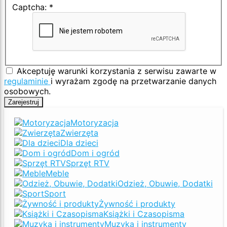
Captcha:
*
Akceptuję warunki korzystania z serwisu zawarte w
regulaminie
i wyrażam zgodę na przetwarzanie danych
osobowych.
Zarejestruj
Motoryzacja
Zwierzęta
Dla dzieci
Dom i ogród
Sprzęt RTV
Meble
Odzież, Obuwie, Dodatki
Sport
Żywność i produkty
Książki i Czasopisma
Muzyka i instrumenty