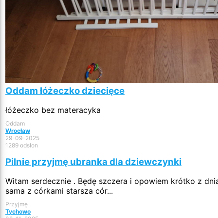
Oddam łóżeczko dziecięce
łóżeczko bez materacyka
Oddam
Wrocław
29-09-2025
1289 odsłon
Pilnie przyjmę ubranka dla dziewczynki
Witam serdecznie . Będę szczera i opowiem krótko z dni
sama z córkami starsza cór...
Przyjmę
Tychowo