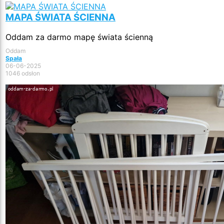
MAPA ŚWIATA ŚCIENNA
Oddam za darmo mapę świata ścienną
Oddam
Spała
06-06-2025
1046 odsłon