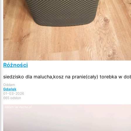
Różności
siedzisko dla malucha,kosz na pranie(cały) torebka w do
Oddam
Gdańsk
01-03-2026
665 odsłon