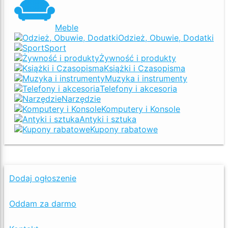
Meble
Odzież, Obuwie, Dodatki
Sport
Żywność i produkty
Książki i Czasopisma
Muzyka i instrumenty
Telefony i akcesoria
Narzędzie
Komputery i Konsole
Antyki i sztuka
Kupony rabatowe
Dodaj ogłoszenie
Oddam za darmo