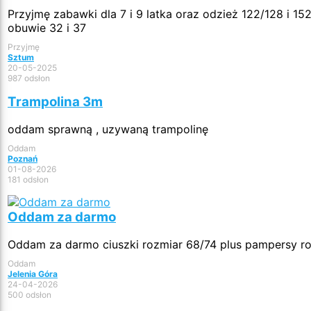
Przyjmę zabawki dla 7 i 9 latka oraz odzież 122/128 i 15
obuwie 32 i 37
Przyjmę
Sztum
20-05-2025
987 odsłon
Trampolina 3m
oddam sprawną , uzywaną trampolinę
Oddam
Poznań
01-08-2026
181 odsłon
Oddam za darmo
Oddam za darmo ciuszki rozmiar 68/74 plus pampersy roz
Oddam
Jelenia Góra
24-04-2026
500 odsłon