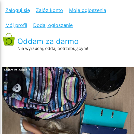
PRZYBORY
Zaloguj się
Załóż konto
Moje ogłoszenia
SZKOLNE,
Mój profil
Dodaj ogłoszenie
LALKA
DO
Oddam za darmo
ROBIENIA
Nie wyrzucaj, oddaj potrzebującym!
FRYZUR