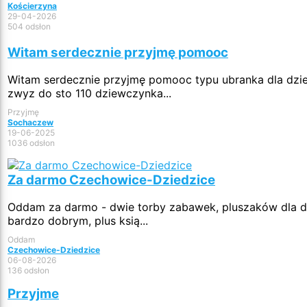
Kościerzyna
29-04-2026
504 odsłon
Witam serdecznie przyjmę pomooc
Witam serdecznie przyjmę pomooc typu ubranka dla dzie
zwyz do sto 110 dziewczynka...
Przyjmę
Sochaczew
19-06-2025
1036 odsłon
Za darmo Czechowice-Dziedzice
Oddam za darmo - dwie torby zabawek, pluszaków dla dzi
bardzo dobrym, plus ksią...
Oddam
Czechowice-Dziedzice
06-08-2026
136 odsłon
Przyjme