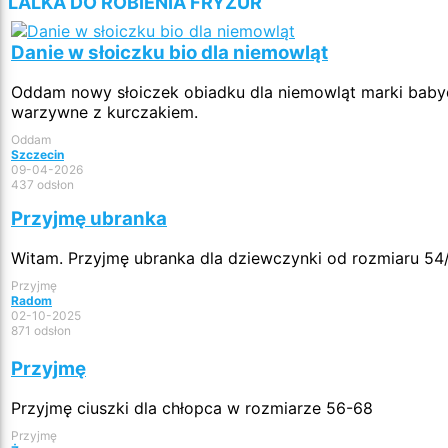
LALKA DO ROBIENIA FRYZUR
Danie w słoiczku bio dla niemowląt
Oddam nowy słoiczek obiadku dla niemowląt marki baby
warzywne z kurczakiem.
Oddam
Szczecin
09-04-2026
437 odsłon
Przyjmę ubranka
Witam. Przyjmę ubranka dla dziewczynki od rozmiaru 54
Przyjmę
Radom
02-10-2025
871 odsłon
Przyjmę
Przyjmę ciuszki dla chłopca w rozmiarze 56-68
Przyjmę