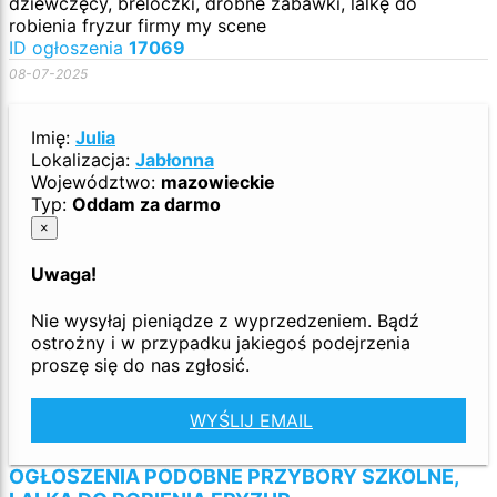
dziewczęcy, breloczki, drobne zabawki, lalkę do
robienia fryzur firmy my scene
ID ogłoszenia
17069
08-07-2025
Imię:
Julia
Lokalizacja:
Jabłonna
Województwo:
mazowieckie
Typ:
Oddam za darmo
×
Uwaga!
Nie wysyłaj pieniądze z wyprzedzeniem. Bądź
ostrożny i w przypadku jakiegoś podejrzenia
proszę się do nas zgłosić.
WYŚLIJ EMAIL
OGŁOSZENIA PODOBNE PRZYBORY SZKOLNE,