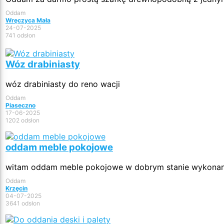
Oddam
Wręczyca Mała
24-07-2025
741 odsłon
Wóz drabiniasty
wóz drabiniasty do reno wacji
Oddam
Piaseczno
17-06-2025
1202 odsłon
oddam meble pokojowe
witam oddam meble pokojowe w dobrym stanie wykonane 
Oddam
Krzęcin
04-07-2025
3641 odsłon