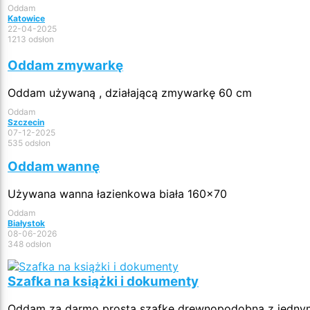
Oddam
Katowice
22-04-2025
1213 odsłon
Oddam zmywarkę
Oddam używaną , działającą zmywarkę 60 cm
Oddam
Szczecin
07-12-2025
535 odsłon
Oddam wannę
Używana wanna łazienkowa biała 160x70
Oddam
Białystok
08-06-2026
348 odsłon
Szafka na książki i dokumenty
Oddam za darmo prostą szafkę drewnopodobną z jednymi 