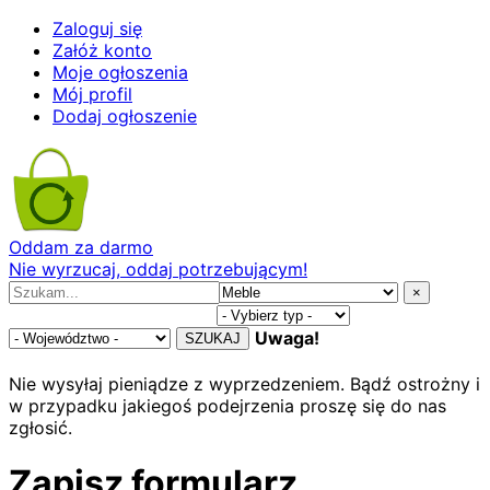
Zaloguj się
Załóż konto
Moje ogłoszenia
Mój profil
Dodaj ogłoszenie
Oddam za darmo
Nie wyrzucaj, oddaj potrzebującym!
×
Uwaga!
SZUKAJ
Nie wysyłaj pieniądze z wyprzedzeniem. Bądź ostrożny i
w przypadku jakiegoś podejrzenia proszę się do nas
zgłosić.
Zapisz formularz