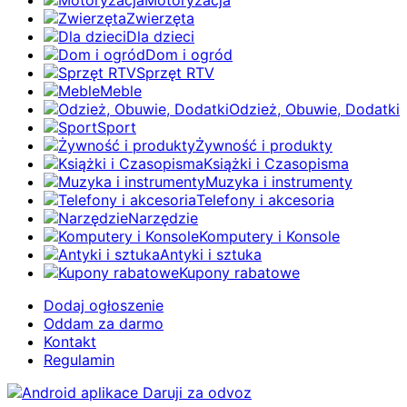
Motoryzacja
Zwierzęta
Dla dzieci
Dom i ogród
Sprzęt RTV
Meble
Odzież, Obuwie, Dodatki
Sport
Żywność i produkty
Książki i Czasopisma
Muzyka i instrumenty
Telefony i akcesoria
Narzędzie
Komputery i Konsole
Antyki i sztuka
Kupony rabatowe
Dodaj ogłoszenie
Oddam za darmo
Kontakt
Regulamin