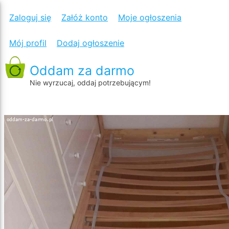
ODDAM
Zaloguj się
Załóż konto
Moje ogłoszenia
ŁÓŻKO
Mój profil
Dodaj ogłoszenie
I
NAKASLIK
Oddam za darmo
ZE
Nie wyrzucaj, oddaj potrzebującym!
ZDJĘCIA