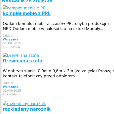
NAKASLIK ZE ZDJĘCIA
komplet meble z PRL
Oddam komplet mebli z czasów PRL chyba produkcji z
NRD Oddam meble w całości lub na sztuki Moduły...
Oddam
Warszawa
05-08-2025
1170 odsłon
Drewniana szafa
W dobrym stanie, 0,9m x 0,6m x 2m (ze zdjęcia) Proszę 
kontakt telefoniczny przed odbiorem.
Oddam
Warszawa
02-09-2025
847 odsłon
rozkładany narożnik