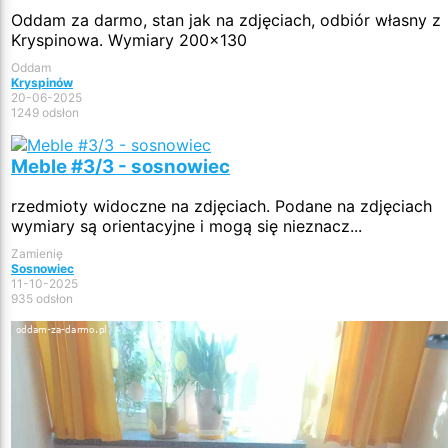
Oddam za darmo, stan jak na zdjęciach, odbiór własny z
Kryspinowa. Wymiary 200x130
Oddam
Kryspinów
20-06-2025
1249 odsłon
Meble #3/3 - sosnowiec
rzedmioty widoczne na zdjęciach. Podane na zdjęciach
wymiary są orientacyjne i mogą się nieznacz...
Zamienię
Sosnowiec
11-10-2025
935 odsłon