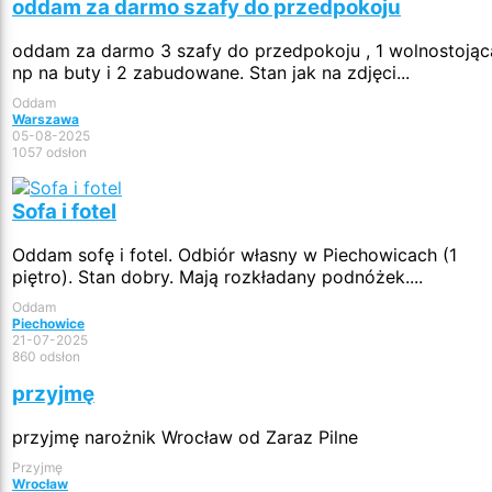
oddam za darmo szafy do przedpokoju
oddam za darmo 3 szafy do przedpokoju , 1 wolnostojąc
np na buty i 2 zabudowane. Stan jak na zdjęci...
Oddam
Warszawa
05-08-2025
1057 odsłon
Sofa i fotel
Oddam sofę i fotel. Odbiór własny w Piechowicach (1
piętro). Stan dobry. Mają rozkładany podnóżek....
Oddam
Piechowice
21-07-2025
860 odsłon
przyjmę
przyjmę narożnik Wrocław od Zaraz Pilne
Przyjmę
Wrocław