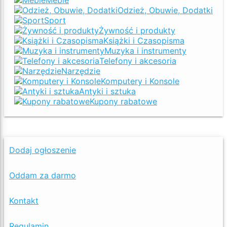
Odzież, Obuwie, Dodatki
Sport
Żywność i produkty
Książki i Czasopisma
Muzyka i instrumenty
Telefony i akcesoria
Narzędzie
Komputery i Konsole
Antyki i sztuka
Kupony rabatowe
Dodaj ogłoszenie
Oddam za darmo
Kontakt
Regulamin