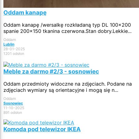
Oddam kanapę
Oddam kanapę /wersalkę rozkładaną typ DL 100x200
spanie 200x150 tkanina czerwona.Stan dobry.Lekkie...
Oddam
Lublin
28-01-2025
1201 odsłon
Meble za darmo #2/3 - sosnowiec
Oddam przedmioty widoczne na zdjęciach. Podane na
zdjęciach wymiary są orientacyjne i mogą się n...
Oddam
Sosnowiec
11-10-2025
891 odsłon
Komoda pod telewizor IKEA