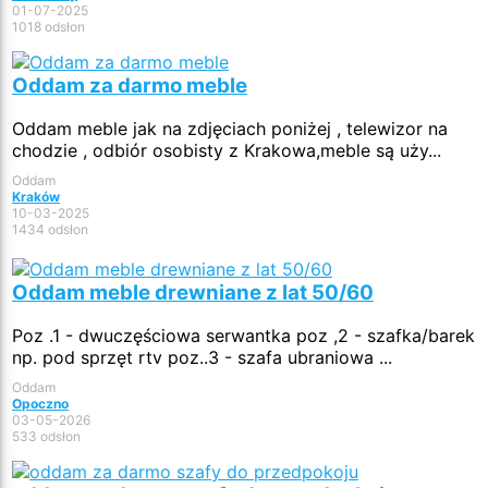
01-07-2025
1018 odsłon
Oddam za darmo meble
Oddam meble jak na zdjęciach poniżej , telewizor na
chodzie , odbiór osobisty z Krakowa,meble są uży...
Oddam
Kraków
10-03-2025
1434 odsłon
Oddam meble drewniane z lat 50/60
Poz .1 - dwuczęściowa serwantka poz ,2 - szafka/barek
np. pod sprzęt rtv poz..3 - szafa ubraniowa ...
Oddam
Opoczno
03-05-2026
533 odsłon