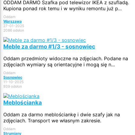
ODDAM DARMO Szafka pod telewizor IKEA z szufladą.
Kupiona ponad rok temu i w wyniku remontu już p...
Oddam
Warszawa
27-01-2025
2086 odsłon
Meble za darmo #1/3 - sosnowiec
Oddam przedmioty widoczne na zdjęciach. Podane na
zdjęciach wymiary są orientacyjne i mogą się n...
Oddam
Sosnowiec
11-10-2025
939 odsłon
Meblościanka
Oddam za darmo meblościankę i dwie szafy jak na
zdjęciach. Transport we własnym zakresie.
Oddam
Strumiany