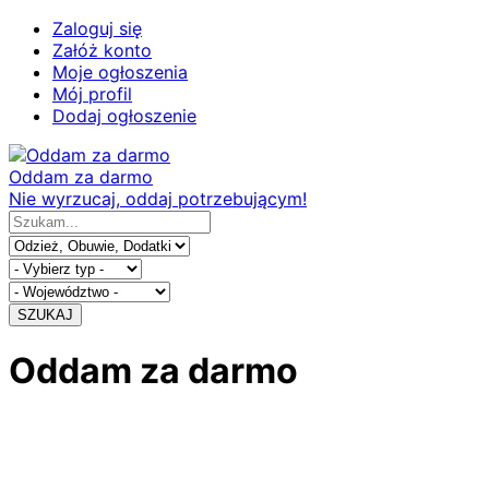
Zaloguj się
Załóż konto
Moje ogłoszenia
Mój profil
Dodaj ogłoszenie
Oddam za darmo
Nie wyrzucaj, oddaj potrzebującym!
SZUKAJ
Oddam za darmo