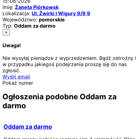
15-06-2026
Imię:
Żaneta Piórkowsk
Lokalizacja:
Ul. Żwirki I Wigury 9/9 9
Województwo:
pomorskie
Typ:
Oddam za darmo
×
Uwaga!
Nie wysyłaj pieniądze z wyprzedzeniem. Bądź ostrożny i
w przypadku jakiegoś podejrzenia proszę się do nas
zgłosić.
Wyślij email
Pokaż numer
Ogłoszenia podobne Oddam za
darmo
Oddam za darmo