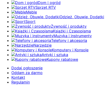
Dom i ogród
Sprzęt RTV
Meble
Odzież, Obuwie, Dodatki
Sport
Żywność i produkty
Książki i Czasopisma
Muzyka i instrumenty
Telefony i akcesoria
Narzędzie
Komputery i Konsole
Antyki i sztuka
Kupony rabatowe
Dodaj ogłoszenie
Oddam za darmo
Kontakt
Regulamin