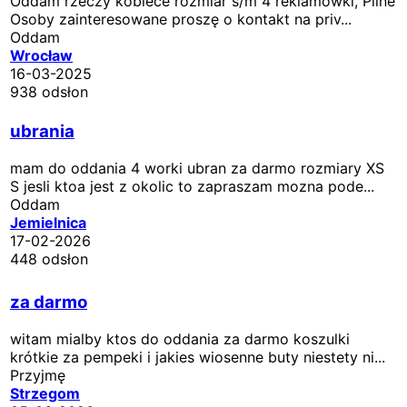
Oddam rzeczy kobiece rozmiar s/m 4 reklamówki, Pilne
Osoby zainteresowane proszę o kontakt na priv...
Oddam
Wrocław
16-03-2025
938 odsłon
ubrania
mam do oddania 4 worki ubran za darmo rozmiary XS
S jesli ktoa jest z okolic to zapraszam mozna pode...
Oddam
Jemielnica
17-02-2026
448 odsłon
za darmo
witam mialby ktos do oddania za darmo koszulki
krótkie za pempeki i jakies wiosenne buty niestety ni...
Przyjmę
Strzegom