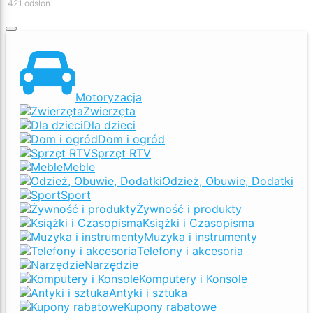
421 odsłon
Motoryzacja
Zwierzęta
Dla dzieci
Dom i ogród
Sprzęt RTV
Meble
Odzież, Obuwie, Dodatki
Sport
Żywność i produkty
Książki i Czasopisma
Muzyka i instrumenty
Telefony i akcesoria
Narzędzie
Komputery i Konsole
Antyki i sztuka
Kupony rabatowe