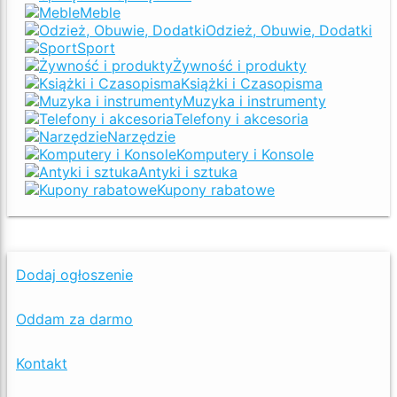
Meble
Odzież, Obuwie, Dodatki
Sport
Żywność i produkty
Książki i Czasopisma
Muzyka i instrumenty
Telefony i akcesoria
Narzędzie
Komputery i Konsole
Antyki i sztuka
Kupony rabatowe
Dodaj ogłoszenie
Oddam za darmo
Kontakt