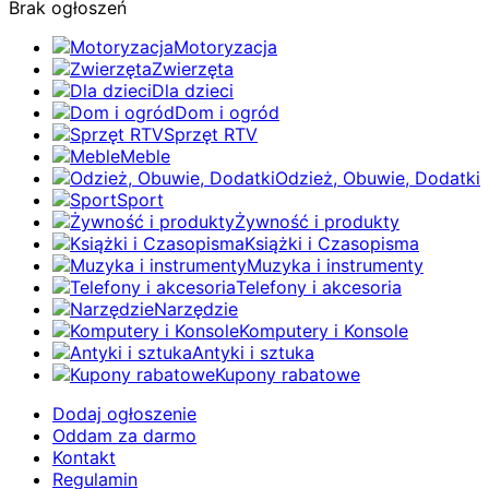
Brak ogłoszeń
Motoryzacja
Zwierzęta
Dla dzieci
Dom i ogród
Sprzęt RTV
Meble
Odzież, Obuwie, Dodatki
Sport
Żywność i produkty
Książki i Czasopisma
Muzyka i instrumenty
Telefony i akcesoria
Narzędzie
Komputery i Konsole
Antyki i sztuka
Kupony rabatowe
Dodaj ogłoszenie
Oddam za darmo
Kontakt
Regulamin