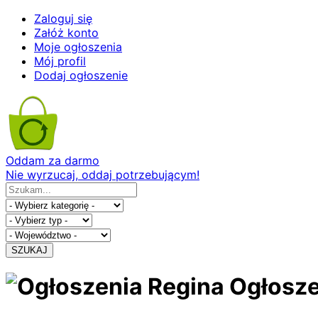
Zaloguj się
Załóż konto
Moje ogłoszenia
Mój profil
Dodaj ogłoszenie
Oddam za darmo
Nie wyrzucaj, oddaj potrzebującym!
SZUKAJ
Ogłosze