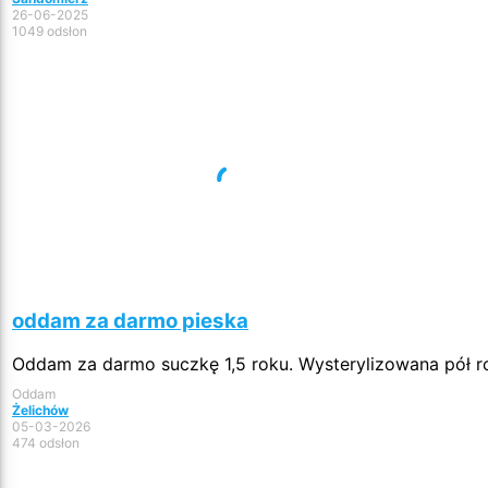
26-06-2025
1049 odsłon
oddam za darmo pieska
Oddam za darmo suczkę 1,5 roku. Wysterylizowana pół roku
Oddam
Żelichów
05-03-2026
474 odsłon