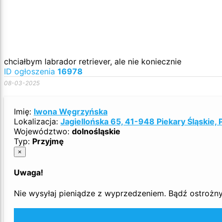
chciałbym labrador retriever, ale nie koniecznie
ID ogłoszenia
16978
08-03-2025
Imię:
Iwona Węgrzyńska
Lokalizacja:
Jagiellońska 65, 41-948 Piekary Śląskie, 
Województwo:
dolnośląskie
Typ:
Przyjmę
×
Uwaga!
Nie wysyłaj pieniądze z wyprzedzeniem. Bądź ostrożny 