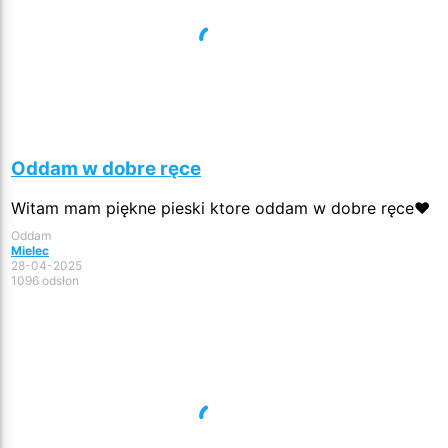
Oddam w dobre ręce
Witam mam piękne pieski ktore oddam w dobre ręce❤️
Oddam
Mielec
28-04-2025
1096 odsłon