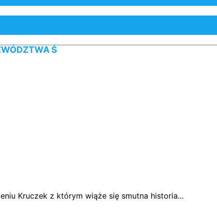
POKAŻ NUMER
JEWÓDZTWA Ś
iu Kruczek z którym wiąże się smutna historia...