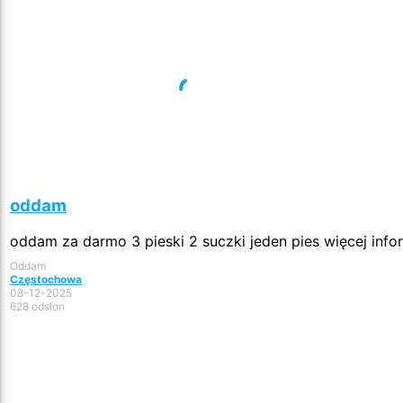
oddam
oddam za darmo 3 pieski 2 suczki jeden pies więcej info
Oddam
Częstochowa
08-12-2025
628 odsłon