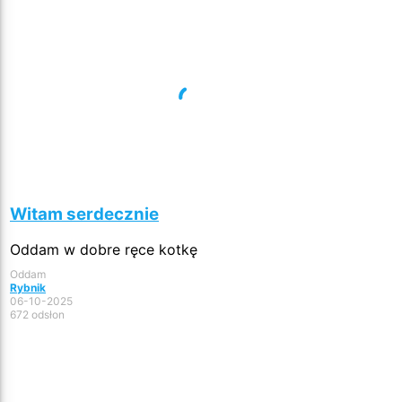
Witam serdecznie
Oddam w dobre ręce kotkę
Oddam
Rybnik
06-10-2025
672 odsłon