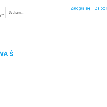
Zaloguj się
Załóż 
cym!
WA Ś