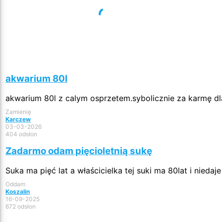
akwarium 80l
akwarium 80l z calym osprzetem.sybolicznie za karmę d
Zamienię
Karczew
03-03-2026
404 odsłon
Zadarmo odam pięcioletnią sukę
Suka ma pięć lat a właścicielka tej suki ma 80lat i niedaje 
Oddam
Koszalin
16-09-2025
672 odsłon