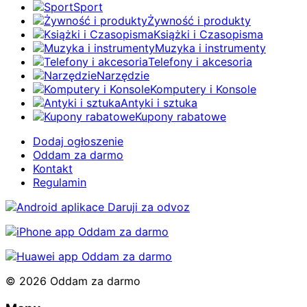
Sport
Żywność i produkty
Książki i Czasopisma
Muzyka i instrumenty
Telefony i akcesoria
Narzędzie
Komputery i Konsole
Antyki i sztuka
Kupony rabatowe
Dodaj ogłoszenie
Oddam za darmo
Kontakt
Regulamin
© 2026 Oddam za darmo