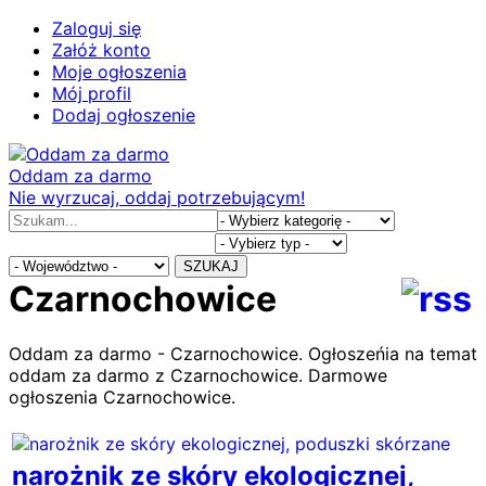
Zaloguj się
Załóż konto
Moje ogłoszenia
Mój profil
Dodaj ogłoszenie
Oddam za darmo
Nie wyrzucaj, oddaj potrzebującym!
SZUKAJ
Czarnochowice
Oddam za darmo - Czarnochowice. Ogłoszeńia na temat
oddam za darmo z Czarnochowice. Darmowe
ogłoszenia Czarnochowice.
narożnik ze skóry ekologicznej,